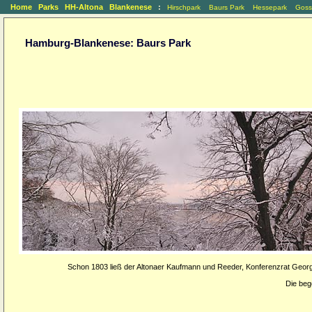
Home
Parks
HH-Altona
Blankenese
:
Hirschpark
Baurs Park
Hessepark
Goss
Hamburg-Blankenese: Baurs Park
Schon 1803 ließ der Altonaer Kaufmann und Reeder, Konferenzrat Georg
Die beg