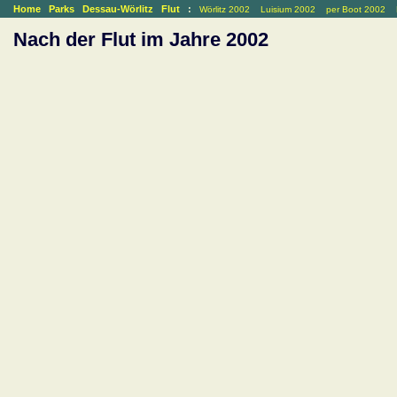
Home
Parks
Dessau-Wörlitz
Flut
:
Wörlitz 2002
Luisium 2002
per Boot 2002
Nach der Flut im Jahre 2002