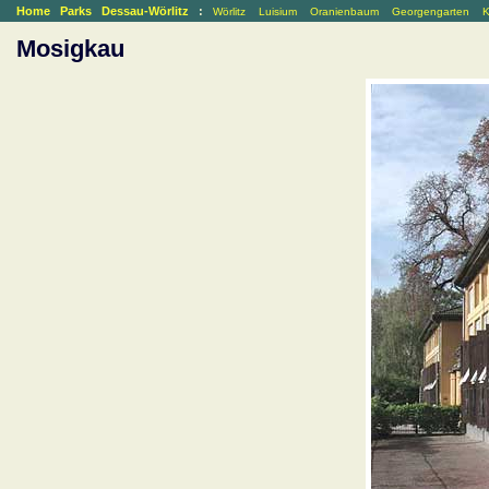
Home
Parks
Dessau-Wörlitz
:
Wörlitz
Luisium
Oranienbaum
Georgengarten
Mosigkau